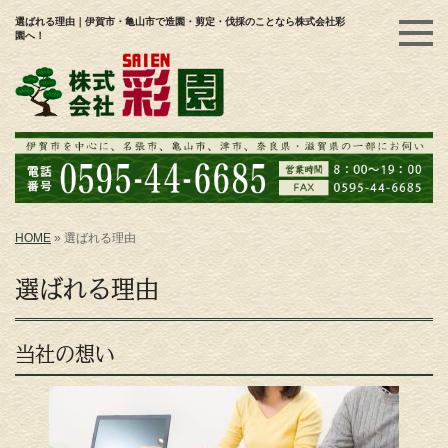
選ばれる理由｜伊賀市・亀山市で造園・剪定・伐採のことなら株式会社彩
園へ！
HOME
»
選ばれる理由
選ばれる理由
当社の想い