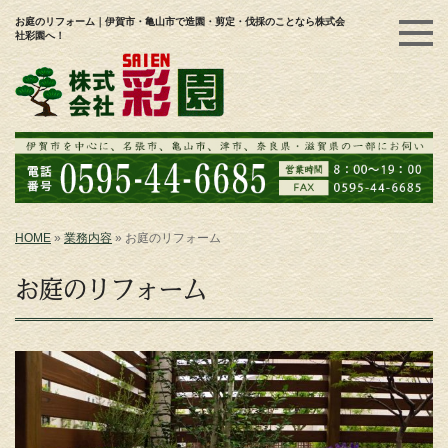
お庭のリフォーム｜伊賀市・亀山市で造園・剪定・伐採のことなら株式会
社彩園へ！
HOME
»
業務内容
»
お庭のリフォーム
お庭のリフォーム