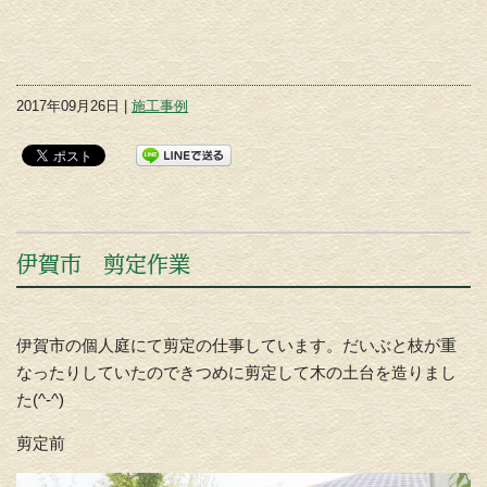
2017年09月26日 |
施工事例
伊賀市 剪定作業
伊賀市の個人庭にて剪定の仕事しています。だいぶと枝が重
なったりしていたのできつめに剪定して木の土台を造りまし
た(^-^)
剪定前