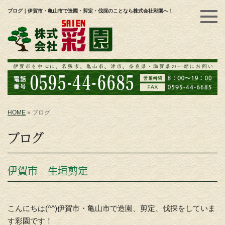
ブログ｜伊賀市・亀山市で造園・剪定・伐採のことなら株式会社彩園へ！
HOME
»
ブログ
ブログ
伊賀市 生垣剪定
こんにちは(^^)伊賀市・亀山市で造園、剪定、伐採をしていま
す彩園です！