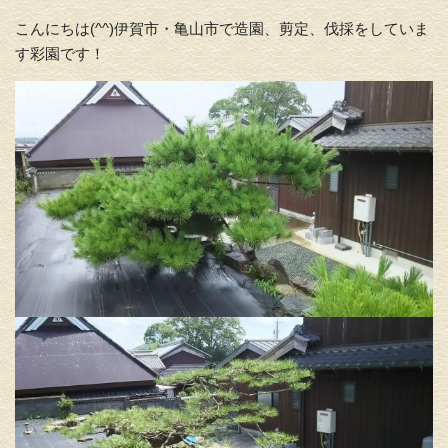
こんにちは(^^)伊賀市・亀山市で造園、剪定、伐採をしていま
す彩園です！