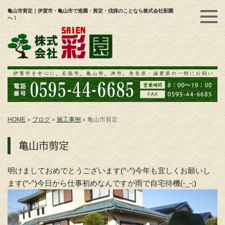
亀山市剪定｜伊賀市・亀山市で造園・剪定・伐採のことなら株式会社彩園
へ！
HOME
»
ブログ
»
施工事例
»
亀山市剪定
亀山市剪定
明けましておめでとうございます(^-^)今年も宜しくお願いし
ます(^-^)今日から仕事初めなんですが雨で自宅待機(-_-;)